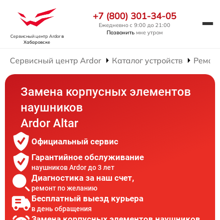
+7 (800) 301-34-05
Ежедневно с 9:00 до 21:00
Позвонить
мне утром
Сервисный центр Ardor
в
Хабаровске
Сервисный центр Ardor
Каталог устройств
Ремон
Замена корпусных элементов
наушников
Ardor Аltar
Официальный сервис
Гарантийное обслуживание
наушников Ardor до 3 лет
Диагностика за наш счет,
ремонт по желанию
Бесплатный выезд курьера
в день обращения
Замена корпусных элементов наушников