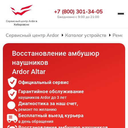
+7 (800) 301-34-05
Ежедневно с 9:00 до 21:00
Сервисный центр Ardor
в
Хабаровске
Сервисный центр Ardor
Каталог устройств
Ремон
Восстановление амбушюр
наушников
Ardor Аltar
Официальный сервис
Гарантийное обслуживание
наушников Ardor до 3 лет
Диагностика за наш счет,
ремонт по желанию
Бесплатный выезд курьера
в день обращения
Восстановление амбушюр наушников