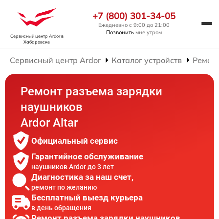
+7 (800) 301-34-05
Ежедневно с 9:00 до 21:00
Позвонить
мне утром
Сервисный центр Ardor
в
Хабаровске
Сервисный центр Ardor
Каталог устройств
Ремон
Ремонт разъема зарядки
наушников
Ardor Аltar
Официальный сервис
Гарантийное обслуживание
наушников Ardor до 3 лет
Диагностика за наш счет,
ремонт по желанию
Бесплатный выезд курьера
в день обращения
Ремонт разъема зарядки наушников