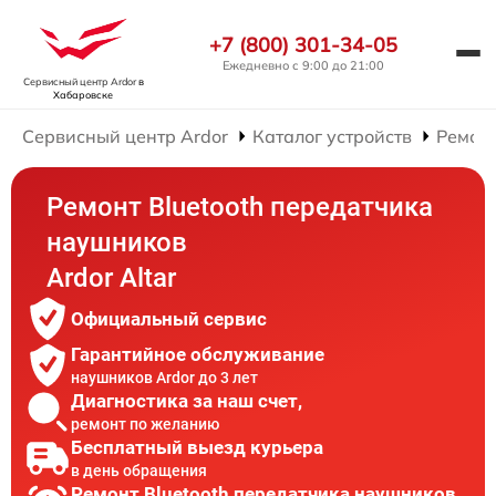
+7 (800) 301-34-05
Ежедневно с 9:00 до 21:00
Сервисный центр Ardor
в
Хабаровске
Сервисный центр Ardor
Каталог устройств
Ремон
Ремонт Bluetooth передатчика
наушников
Ardor Аltar
Официальный сервис
Гарантийное обслуживание
наушников Ardor до 3 лет
Диагностика за наш счет,
ремонт по желанию
Бесплатный выезд курьера
в день обращения
Ремонт Bluetooth передатчика наушников