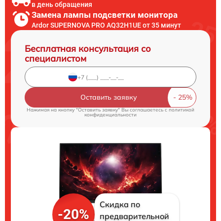
в день обращения
Замена лампы подсветки монитора
Ardor SUPERNOVA PRO AQ32H1UE от 35 минут
Бесплатная консультация со
специалистом
Оставить заявку
Нажимая на кнопку "Оставить заявку" Вы соглашаетесь c
политикой
конфиденциальности
Скидка по
-20%
предварительной