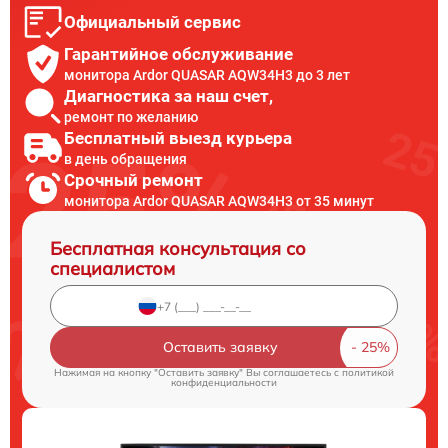
Официальный сервис
Гарантийное обслуживание
монитора Ardor QUASAR AQW34H3 до 3 лет
Диагностика за наш счет,
ремонт по желанию
Бесплатный выезд курьера
в день обращения
Срочный ремонт
монитора Ardor QUASAR AQW34H3 от 35 минут
Бесплатная консультация со
специалистом
Оставить заявку
Нажимая на кнопку "Оставить заявку" Вы соглашаетесь c
политикой
конфиденциальности