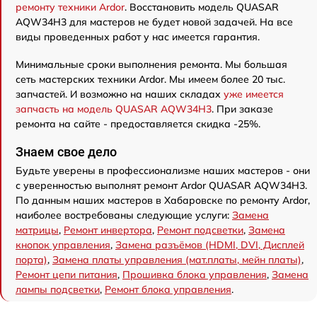
ремонту техники Ardor
. Восстановить модель QUASAR
AQW34H3 для мастеров не будет новой задачей. На все
виды проведенных работ у нас имеется гарантия.
Минимальные сроки выполнения ремонта. Мы большая
сеть мастерских техники Ardor. Мы имеем более 20 тыс.
запчастей. И возможно на наших складах
уже имеется
запчасть на модель QUASAR AQW34H3
. При заказе
ремонта на сайте - предоставляется скидка -25%.
Знаем свое дело
Будьте уверены в профессионализме наших мастеров - они
с уверенностью выполнят ремонт Ardor QUASAR AQW34H3.
По данным наших мастеров в Хабаровске по ремонту Ardor,
наиболее востребованы следующие услуги:
Замена
матрицы
,
Ремонт инвертора
,
Ремонт подсветки
,
Замена
кнопок управления
,
Замена разъёмов (HDMI, DVI, Дисплей
порта)
,
Замена платы управления (мат.платы, мейн платы)
,
Ремонт цепи питания
,
Прошивка блока управления
,
Замена
лампы подсветки
,
Ремонт блока управления
.