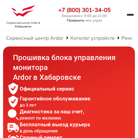
+7 (800) 301-34-05
Ежедневно с 9:00 до 21:00
Позвонить
мне утром
Сервисный центр Ardor
в
Хабаровске
Сервисный центр Ardor
Каталог устройств
Ремон
Прошивка блока управления
монитора
Ardor в Хабаровске
Официальный сервис
Гарантийное обслуживание
до 3 лет
Диагностика за наш счет,
ремонт по желанию
Бесплатный выезд курьера
в день обращения
Срочный ремонт