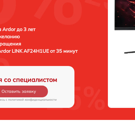
 Ardor до 3 лет
 желанию
бращения
Ardor LINK AF24H1UE от 35 минут
я со специалистом
Оставить заявку
есь c
политикой конфиденциальности