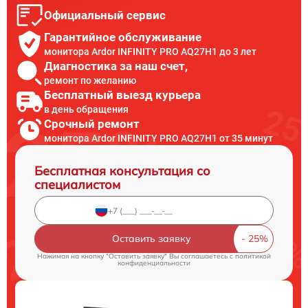
Официальный сервис
Гарантийное обслуживание
монитора Ardor INFINITY PRO AQ27H1 до 3 лет
Диагностика за наш счет,
ремонт по желанию
Бесплатный выезд курьера
в день обращения
Срочный ремонт
монитора Ardor INFINITY PRO AQ27H1 от 35 минут
Бесплатная консультация со
специалистом
Оставить заявку
Нажимая на кнопку "Оставить заявку" Вы соглашаетесь c
политикой
конфиденциальности