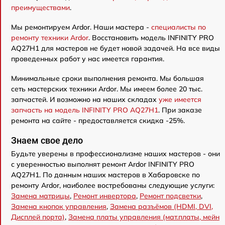
преимуществами
.
Мы ремонтируем Ardor. Наши мастера -
специалисты по
ремонту техники Ardor
. Восстановить модель INFINITY PRO
AQ27H1 для мастеров не будет новой задачей. На все виды
проведенных работ у нас имеется гарантия.
Минимальные сроки выполнения ремонта. Мы большая
сеть мастерских техники Ardor. Мы имеем более 20 тыс.
запчастей. И возможно на наших складах
уже имеется
запчасть на модель INFINITY PRO AQ27H1
. При заказе
ремонта на сайте - предоставляется скидка -25%.
Знаем свое дело
Будьте уверены в профессионализме наших мастеров - они
с уверенностью выполнят ремонт Ardor INFINITY PRO
AQ27H1. По данным наших мастеров в Хабаровске по
ремонту Ardor, наиболее востребованы следующие услуги:
Замена матрицы
,
Ремонт инвертора
,
Ремонт подсветки
,
Замена кнопок управления
,
Замена разъёмов (HDMI, DVI,
Дисплей порта)
,
Замена платы управления (мат.платы, мейн