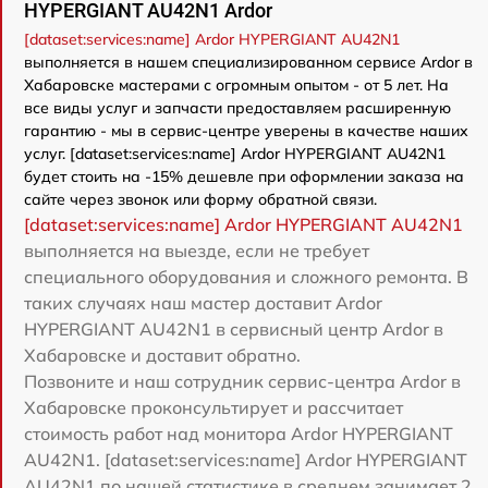
HYPERGIANT AU42N1 Ardor
[dataset:services:name] Ardor HYPERGIANT AU42N1
выполняется в нашем специализированном сервисе Ardor в
Хабаровске мастерами с огромным опытом - от 5 лет. На
все виды услуг и запчасти предоставляем расширенную
гарантию - мы в сервис-центре уверены в качестве наших
услуг. [dataset:services:name] Ardor HYPERGIANT AU42N1
будет стоить на -15% дешевле при оформлении заказа на
сайте через звонок или форму обратной связи.
[dataset:services:name] Ardor HYPERGIANT AU42N1
выполняется на выезде, если не требует
специального оборудования и сложного ремонта. В
таких случаях наш мастер доставит Ardor
HYPERGIANT AU42N1 в сервисный центр Ardor в
Хабаровске и доставит обратно.
Позвоните и наш сотрудник сервис-центра Ardor в
Хабаровске проконсультирует и рассчитает
стоимость работ над монитора Ardor HYPERGIANT
AU42N1. [dataset:services:name] Ardor HYPERGIANT
AU42N1 по нашей статистике в среднем занимает 2