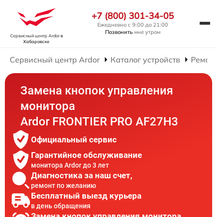
+7 (800) 301-34-05
Ежедневно с 9:00 до 21:00
Позвонить
мне утром
Сервисный центр Ardor
в
Хабаровске
Сервисный центр Ardor
Каталог устройств
Ремон
Замена кнопок управления
монитора
Ardor FRONTIER PRO AF27H3
Официальный сервис
Гарантийное обслуживание
монитора Ardor до 3 лет
Диагностика за наш счет,
ремонт по желанию
Бесплатный выезд курьера
в день обращения
Замена кнопок управления монитора