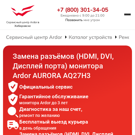
+7 (800) 301-34-05
Ежедневно с 9:00 до 21:00
Позвонить
мне утром
Сервисный центр Ardor
в
Хабаровске
Сервисный центр Ardor
Каталог устройств
Ремон
Замена разъёмов (HDMI, DVI,
Дисплей порта) монитора
Ardor AURORA AQ27H3
Официальный сервис
Гарантийное обслуживание
монитора Ardor до 3 лет
Диагностика за наш счет,
ремонт по желанию
Бесплатный выезд курьера
в день обращения
Замена разъёмов (HDMI, DVI, Дисплей