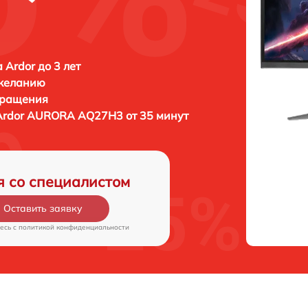
 Ardor до 3 лет
 желанию
бращения
Ardor AURORA AQ27H3 от 35 минут
я со специалистом
Оставить заявку
есь c
политикой конфиденциальности