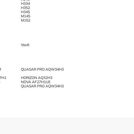
H334
H352
H345
M145
M152
Vault
M
QUASAR PRO AQW34H3
27H1
HORIZON AQ32H3
3
NOVA AF27H1UE
QUASAR PRO AQW34H3