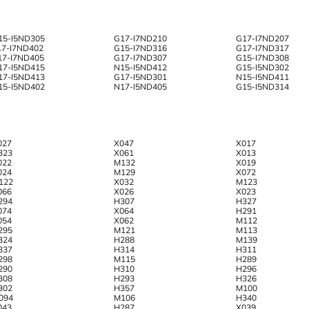
15-I5ND305
G17-I7ND210
G17-I7ND207
17-I7ND402
G15-I7ND316
G17-I7ND317
17-I7ND405
G17-I7ND307
G15-I7ND308
17-I5ND415
N15-I5ND412
G15-I5ND302
17-I5ND413
G17-I5ND301
N15-I5ND411
15-I5ND402
N17-I5ND405
G15-I5ND314
027
X047
X017
323
X061
X013
022
M132
X019
024
M129
X072
122
X032
M123
066
X026
X023
294
H307
H327
074
X064
H291
054
X062
M112
295
M121
M113
324
H288
M139
337
H314
H311
298
M115
H289
290
H310
H296
308
H293
H326
302
H357
M100
094
M106
H340
043
H287
X039