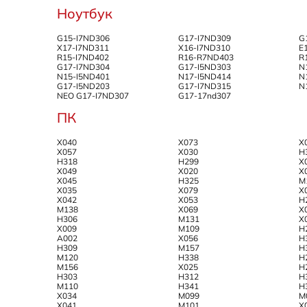
Ноутбук
G15-I7ND306
G17-I7ND309
G
X17-I7ND311
X16-I7ND310
E
R15-I7ND402
R16-R7ND403
R
G17-I7ND304
G17-I5ND303
N
N15-I5ND401
N17-I5ND414
N
G17-I5ND203
G17-I7ND315
N
NEO G17-I7ND307
G17-17nd307
ПК
X040
X073
X
X057
X030
H
H318
H299
X
X049
X020
X
X045
H325
M
X035
X079
X
X042
X053
H
M138
X069
X
H306
M131
X
X009
M109
H
A002
X056
H
H309
M157
H
M120
H338
H
M156
X025
H
H303
H312
H
M110
H341
H
X034
M099
M
X041
M101
X