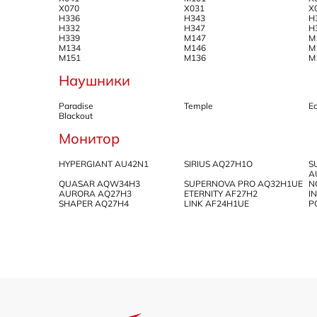
X070
X031
X
H336
H343
H
H332
H347
H
H339
M147
M
M134
M146
M
M151
M136
M
Наушники
Paradise
Temple
E
Blackout
Монитор
HYPERGIANT AU42N1
SIRIUS AQ27H1O
S
A
QUASAR AQW34H3
SUPERNOVA PRO AQ32H1UE
N
AURORA AQ27H3
ETERNITY AF27H2
I
SHAPER AQ27H4
LINK AF24H1UE
P