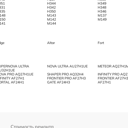
051
H344
H349
331
H342
H348
335
H350
H346
148
M143
M137
150
M142
M149
141
M144
dge
Аltar
Fort
UPERNOVA ULTRA
NOVA ULTRA AU27H1UE
METEOR AQ27H1
U32H1UE
OVA PRO AQ27H1UE
SHAPER PRO AQ32H4
INFINITY PRO AQ
NFINITY AF27H1
FRONTIER PRO AF27H3
FRONTIER AF27H
ORTAL AF24H1
GATE AF24H3
AF27H1
Стоимость ремонта