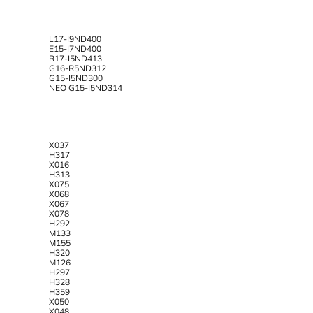
L17-I9ND400
E15-I7ND400
R17-I5ND413
G16-R5ND312
G15-I5ND300
NEO G15-I5ND314
X037
H317
X016
H313
X075
X068
X067
X078
H292
M133
M155
H320
M126
H297
H328
H359
X050
X048